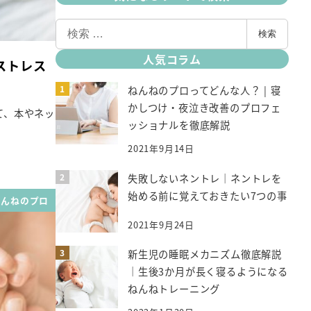
検
検索
索
人気コラム
ストレス
ねんねのプロってどんな人？ | 寝
かしつけ・夜泣き改善のプロフェ
て、本やネッ
ッショナルを徹底解説
2021年9月14日
失敗しないネントレ｜ネントレを
始める前に覚えておきたい7つの事
ねんねのプロ
2021年9月24日
新生児の睡眠メカニズム徹底解説
｜生後3か月が長く寝るようになる
ねんねトレーニング