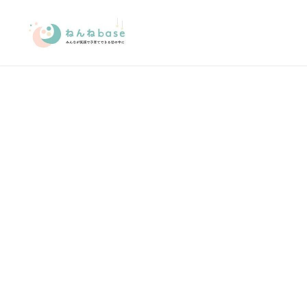
メ
イ
ン
コ
ン
テ
ン
ツ
へ
移
動