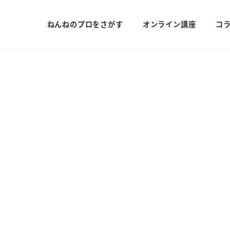
ねんねのプロをさがす
オンライン講座
コ
改善