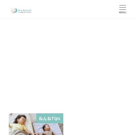
メ
イ
MENU
ン
コ
ン
テ
ン
2人目 寝室 どうする
ツ
へ
移
動
ねんねTips