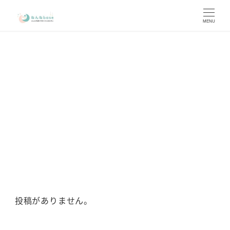
メ
イ
MENU
ン
コ
ン
テ
ン
新入園
ツ
へ
移
動
投稿がありません。