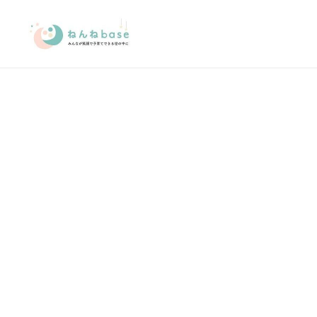
メ
イ
ン
コ
ン
テ
ン
ツ
へ
移
動