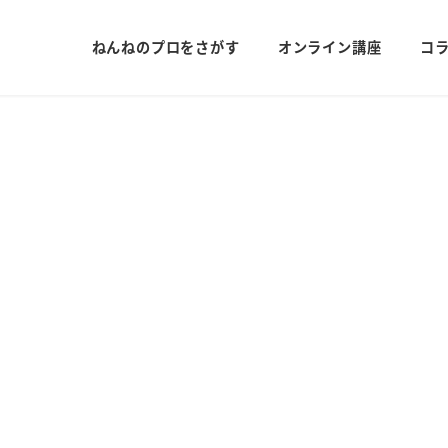
ねんねのプロをさがす
オンライン講座
コ
入園 夜泣き