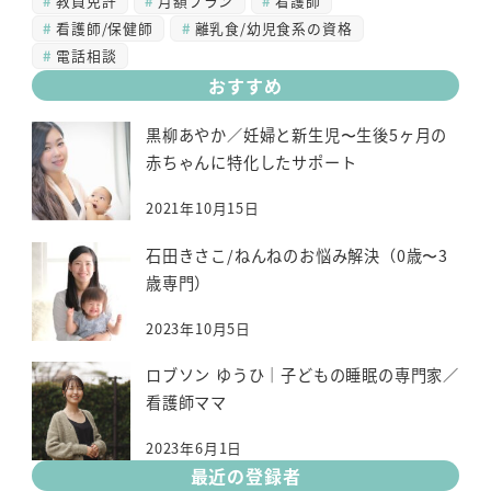
教員免許
月額プラン
看護師
看護師/保健師
離乳食/幼児食系の資格
電話相談
おすすめ
黒柳あやか／妊婦と新生児〜生後5ヶ月の
赤ちゃんに特化したサポート
2021年10月15日
石田きさこ/ねんねのお悩み解決（0歳〜3
歳専門）
2023年10月5日
ロブソン ゆうひ｜子どもの睡眠の専門家／
看護師ママ
2023年6月1日
最近の登録者