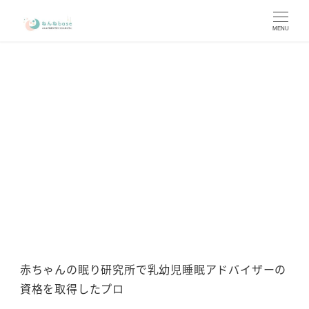
メ
イ
MENU
ン
コ
ン
テ
ン
あからぼ
ツ
へ
移
動
赤ちゃんの眠り研究所で乳幼児睡眠アドバイザーの
資格を取得したプロ