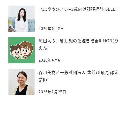
北森ゆうか／0〜3歳向け睡眠相談 SLEEF
2026年6月2日
髙田えみ／乳幼児の夜泣き改善RINON(り
のん)
2026年4月6日
谷川美樹／一般社団法人 歯並び育児 認定
講師
2026年2月25日