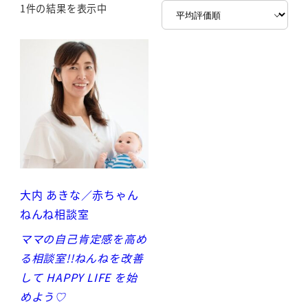
1件の結果を表示中
大内 あきな／赤ちゃん
ねんね相談室
ママの自己肯定感を高め
る相談室!!ねんねを改善
して HAPPY LIFE を始
めよう♡