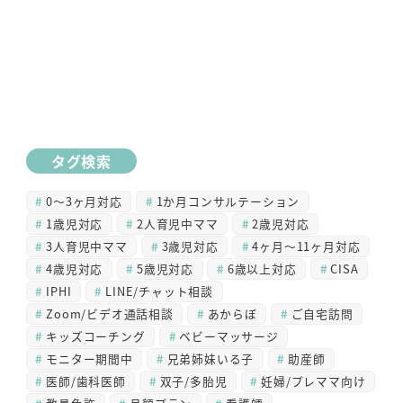
タグ検索
0～3ヶ月対応
1か月コンサルテーション
1歳児対応
2人育児中ママ
2歳児対応
3人育児中ママ
3歳児対応
4ヶ月～11ヶ月対応
4歳児対応
5歳児対応
6歳以上対応
CISA
IPHI
LINE/チャット相談
Zoom/ビデオ通話相談
あからぼ
ご自宅訪問
キッズコーチング
ベビーマッサージ
モニター期間中
兄弟姉妹いる子
助産師
医師/歯科医師
双子/多胎児
妊婦/プレママ向け